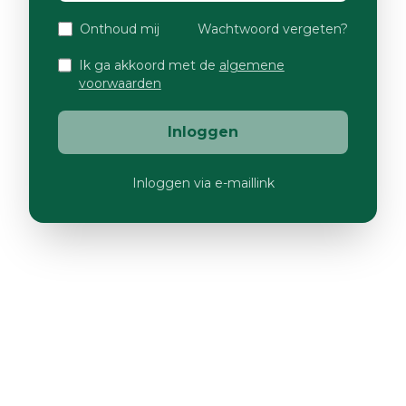
Onthoud mij
Wachtwoord vergeten?
Ik ga akkoord met de
algemene
voorwaarden
Inloggen
Inloggen via e-maillink