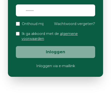
Onthoud mij
Wachtwoord vergeten?
Ik ga akkoord met de
algemene
voorwaarden
Inloggen
Inloggen via e-maillink