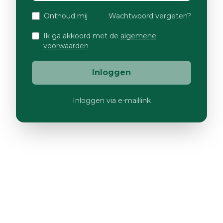
Onthoud mij
Wachtwoord vergeten?
Ik ga akkoord met de
algemene
voorwaarden
Inloggen
Inloggen via e-maillink