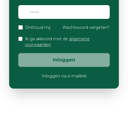
Onthoud mij
Wachtwoord vergeten?
Ik ga akkoord met de
algemene
voorwaarden
Inloggen
Inloggen via e-maillink