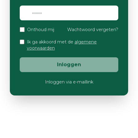
Onthoud mij
Wachtwoord vergeten?
Ik ga akkoord met de
algemene
voorwaarden
Inloggen
Inloggen via e-maillink