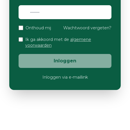
Onthoud mij
Wachtwoord vergeten?
Ik ga akkoord met de
algemene
voorwaarden
Inloggen
Inloggen via e-maillink