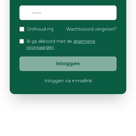
Onthoud mij
Wachtwoord vergeten?
Ik ga akkoord met de
algemene
voorwaarden
Inloggen
Inloggen via e-maillink