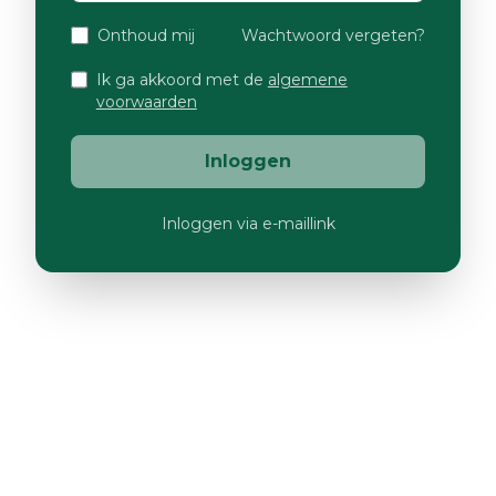
Onthoud mij
Wachtwoord vergeten?
Ik ga akkoord met de
algemene
voorwaarden
Inloggen
Inloggen via e-maillink