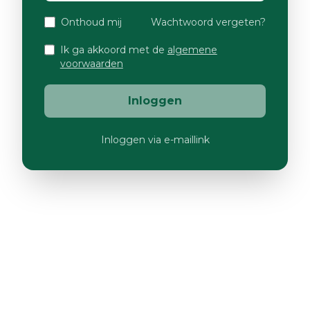
Onthoud mij
Wachtwoord vergeten?
Ik ga akkoord met de
algemene
voorwaarden
Inloggen
Inloggen via e-maillink