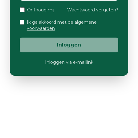
Onthoud mij
Wachtwoord vergeten?
Ik ga akkoord met de
algemene
voorwaarden
Inloggen
Inloggen via e-maillink