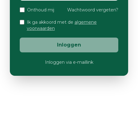
Onthoud mij
Wachtwoord vergeten?
Ik ga akkoord met de
algemene
voorwaarden
Inloggen
Inloggen via e-maillink