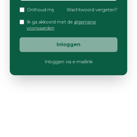
Onthoud mij
Wachtwoord vergeten?
Ik ga akkoord met de
algemene
voorwaarden
Inloggen
Inloggen via e-maillink