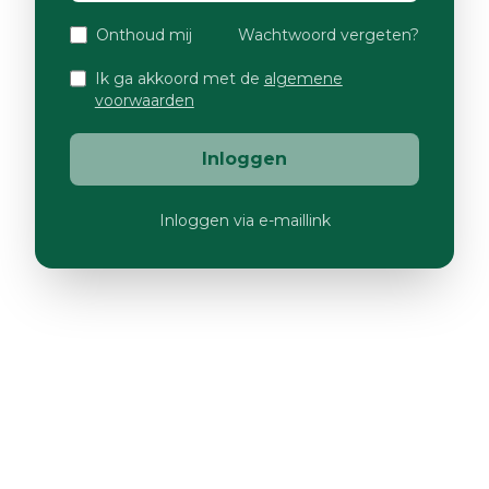
Onthoud mij
Wachtwoord vergeten?
Ik ga akkoord met de
algemene
voorwaarden
Inloggen
Inloggen via e-maillink