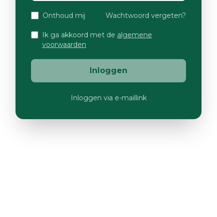
Onthoud mij
Wachtwoord vergeten?
Ik ga akkoord met de
algemene
voorwaarden
Inloggen
Inloggen via e-maillink