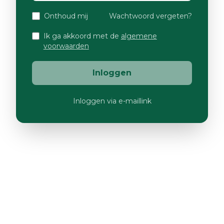
Onthoud mij
Wachtwoord vergeten?
Ik ga akkoord met de
algemene
voorwaarden
Inloggen
Inloggen via e-maillink