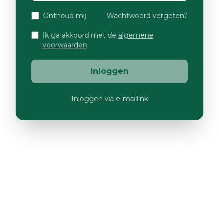
Onthoud mij
Wachtwoord vergeten?
Ik ga akkoord met de
algemene
voorwaarden
Inloggen
Inloggen via e-maillink