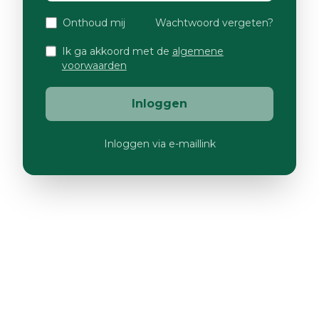
Onthoud mij
Wachtwoord vergeten?
Ik ga akkoord met de
algemene
voorwaarden
Inloggen
Inloggen via e-maillink