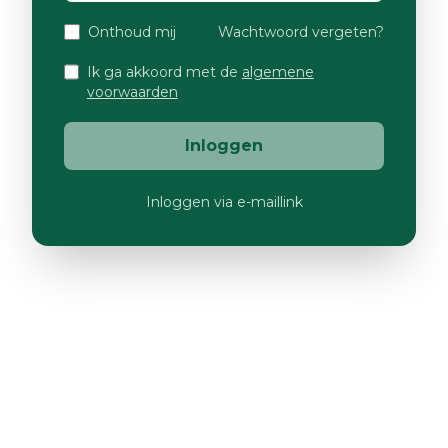
Onthoud mij
Wachtwoord vergeten?
Ik ga akkoord met de
algemene
voorwaarden
Inloggen
Inloggen via e-maillink