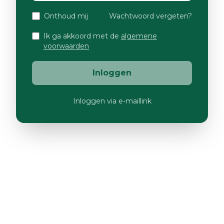
Onthoud mij
Wachtwoord vergeten?
Ik ga akkoord met de
algemene
voorwaarden
Inloggen
Inloggen via e-maillink