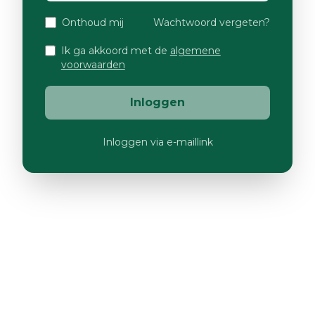
Onthoud mij
Wachtwoord vergeten?
Ik ga akkoord met de
algemene
voorwaarden
Inloggen
Inloggen via e-maillink