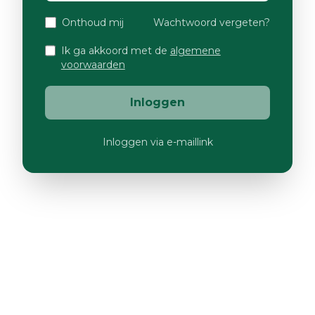
Onthoud mij
Wachtwoord vergeten?
Ik ga akkoord met de
algemene
voorwaarden
Inloggen
Inloggen via e-maillink