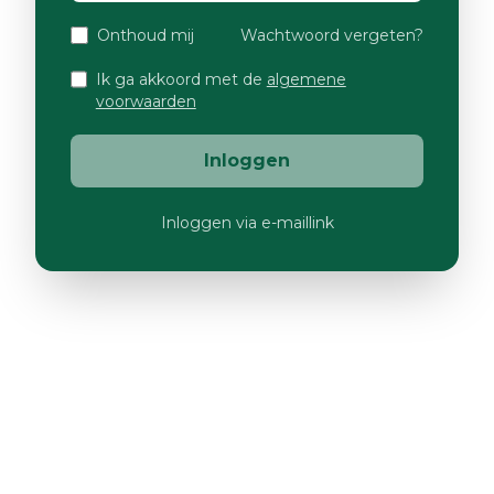
Onthoud mij
Wachtwoord vergeten?
Ik ga akkoord met de
algemene
voorwaarden
Inloggen
Inloggen via e-maillink