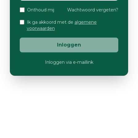
Onthoud mij
Wachtwoord vergeten?
Ik ga akkoord met de
algemene
voorwaarden
Inloggen
Inloggen via e-maillink