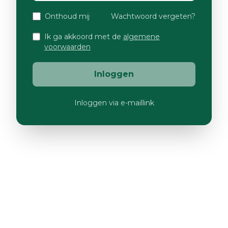
Onthoud mij
Wachtwoord vergeten?
Ik ga akkoord met de
algemene
voorwaarden
Inloggen
Inloggen via e-maillink