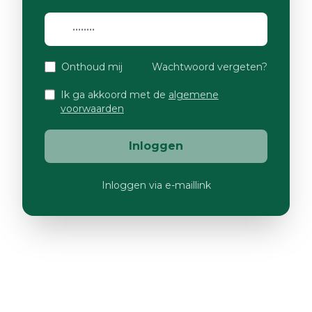
Onthoud mij
Wachtwoord vergeten?
Ik ga akkoord met de
algemene
voorwaarden
Inloggen
Inloggen via e-maillink