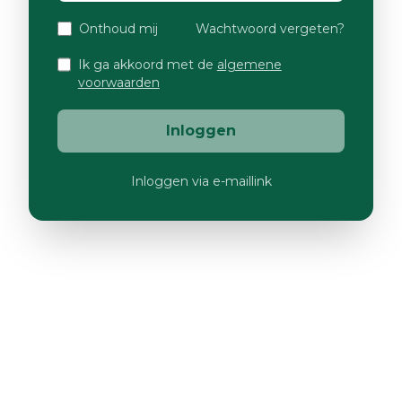
Onthoud mij
Wachtwoord vergeten?
Ik ga akkoord met de
algemene
voorwaarden
Inloggen
Inloggen via e-maillink