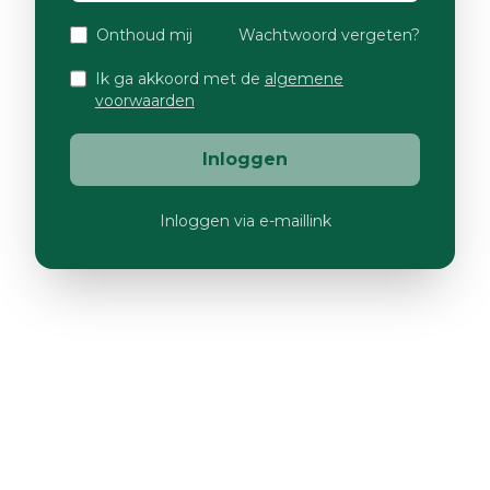
Onthoud mij
Wachtwoord vergeten?
Ik ga akkoord met de
algemene
voorwaarden
Inloggen
Inloggen via e-maillink