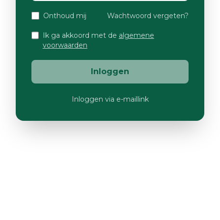
Onthoud mij
Wachtwoord vergeten?
Ik ga akkoord met de
algemene
voorwaarden
Inloggen
Inloggen via e-maillink