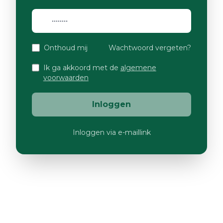
Onthoud mij
Wachtwoord vergeten?
Ik ga akkoord met de
algemene
voorwaarden
Inloggen
Inloggen via e-maillink