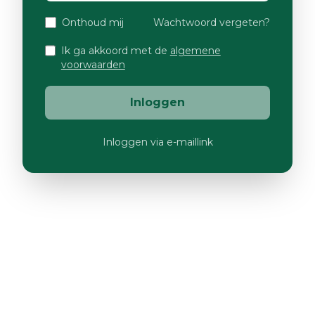
Onthoud mij
Wachtwoord vergeten?
Ik ga akkoord met de
algemene
voorwaarden
Inloggen
Inloggen via e-maillink