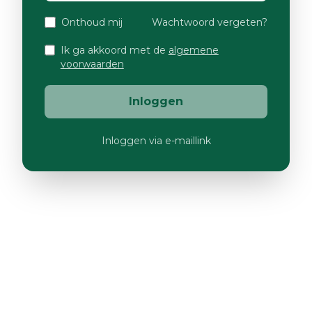
Onthoud mij
Wachtwoord vergeten?
Ik ga akkoord met de
algemene
voorwaarden
Inloggen
Inloggen via e-maillink