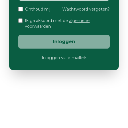
Onthoud mij
Wachtwoord vergeten?
Ik ga akkoord met de
algemene
voorwaarden
Inloggen
Inloggen via e-maillink