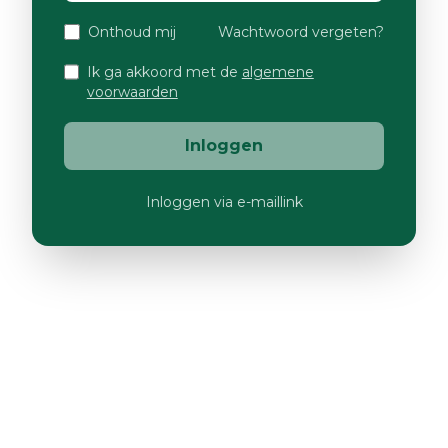
Onthoud mij
Wachtwoord vergeten?
Ik ga akkoord met de
algemene
voorwaarden
Inloggen
Inloggen via e-maillink