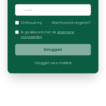
Onthoud mij
Wachtwoord vergeten?
Ik ga akkoord met de
algemene
voorwaarden
Inloggen
Inloggen via e-maillink