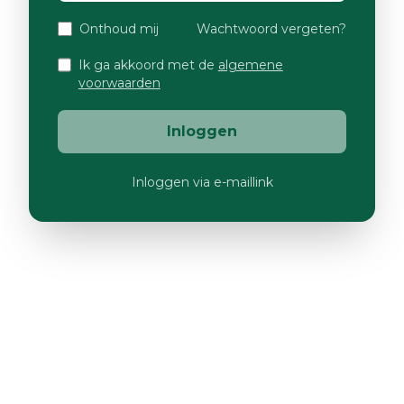
Onthoud mij
Wachtwoord vergeten?
Ik ga akkoord met de
algemene
voorwaarden
Inloggen
Inloggen via e-maillink