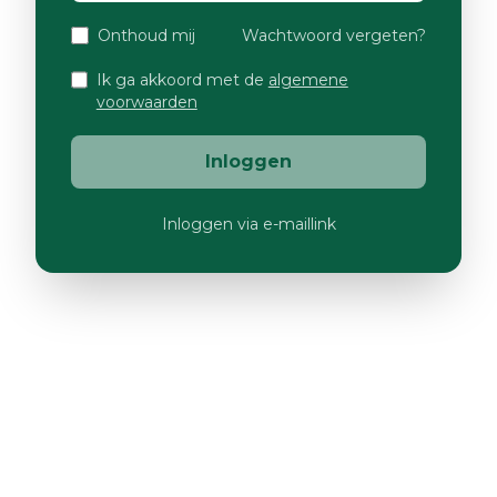
Onthoud mij
Wachtwoord vergeten?
Ik ga akkoord met de
algemene
voorwaarden
Inloggen
Inloggen via e-maillink