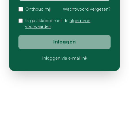
Onthoud mij
Wachtwoord vergeten?
Ik ga akkoord met de
algemene
voorwaarden
Inloggen
Inloggen via e-maillink