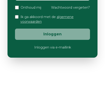
Onthoud mij
Wachtwoord vergeten?
Ik ga akkoord met de
algemene
voorwaarden
Inloggen
Inloggen via e-maillink