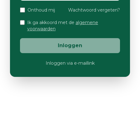
Onthoud mij
Wachtwoord vergeten?
Ik ga akkoord met de
algemene
voorwaarden
Inloggen
Inloggen via e-maillink