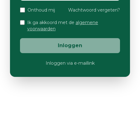
Onthoud mij
Wachtwoord vergeten?
Ik ga akkoord met de
algemene
voorwaarden
Inloggen
Inloggen via e-maillink