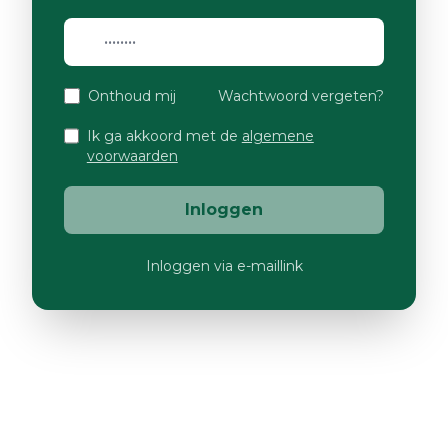
Onthoud mij
Wachtwoord vergeten?
Ik ga akkoord met de
algemene
voorwaarden
Inloggen
Inloggen via e-maillink