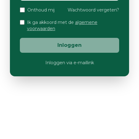
Onthoud mij
Wachtwoord vergeten?
Ik ga akkoord met de
algemene
voorwaarden
Inloggen
Inloggen via e-maillink