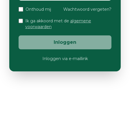
Onthoud mij
Wachtwoord vergeten?
Ik ga akkoord met de
algemene
voorwaarden
Inloggen
Inloggen via e-maillink