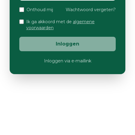
Onthoud mij
Wachtwoord vergeten?
Ik ga akkoord met de
algemene
voorwaarden
Inloggen
Inloggen via e-maillink