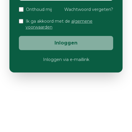
Onthoud mij
Wachtwoord vergeten?
Ik ga akkoord met de
algemene
voorwaarden
Inloggen
Inloggen via e-maillink