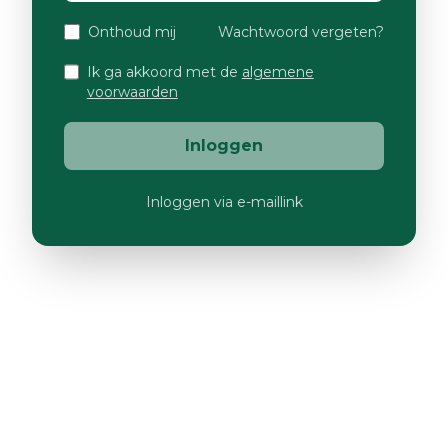
Onthoud mij
Wachtwoord vergeten?
Ik ga akkoord met de
algemene
voorwaarden
Inloggen
Inloggen via e-maillink