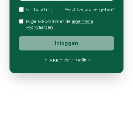
Onthoud mij
Wachtwoord vergeten?
Ik ga akkoord met de
algemene
voorwaarden
Inloggen
Inloggen via e-maillink