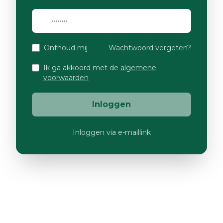
Onthoud mij
Wachtwoord vergeten?
Ik ga akkoord met de
algemene
voorwaarden
Inloggen
Inloggen via e-maillink