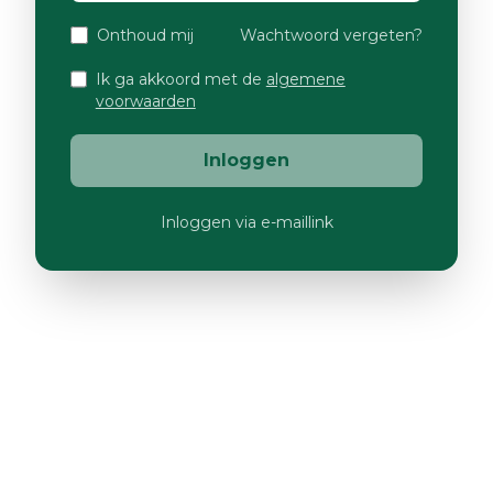
Onthoud mij
Wachtwoord vergeten?
Ik ga akkoord met de
algemene
voorwaarden
Inloggen
Inloggen via e-maillink