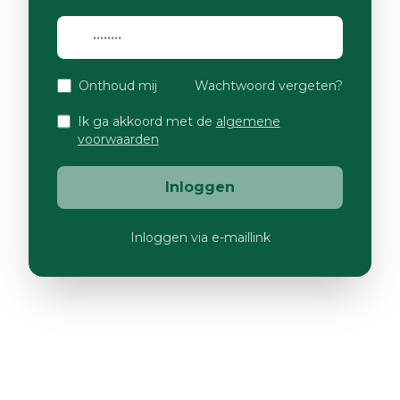
Onthoud mij
Wachtwoord vergeten?
Ik ga akkoord met de
algemene
voorwaarden
Inloggen
Inloggen via e-maillink